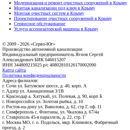
Модернизация и ремонт очистных сооружений в Крыму
Монтаж канализации под ключ в Крыму
Монтаж очистных систем в Крыму
Проектирование очистных сооружений в Крыму
Сервисное обслуживание
Услуги ассенизаторской машины в Крыму
© 2009 - 2026 «Серво-Юг»
Производство автономной канализации
Индивидуальный предприниматель Ягнов Сергей
Александрович
БИК 046015207
ИНН 344809215025
р/с 40802810126170002090
Карта сайта
Политика конфиденциальности
Адреса филиалов:
г. Сочи ул. Батумское шоссе, д. 40, корп. А
г. Адлер ул. Авиационная 3/1В
г. Краснодар а. Хатукай, ул. Полевая, д. 90, корп Б
г. Новороссийск ул. Золотая рыбка, д. 10
г. Ростов-на-дону ул. Вавилова, д. 62, стр Г, оф. 11
г. Симферополь с. Фонтаны, ул. Чкалова д. 67/4а
г. Ставрополь 45-я параллель, д. 22, стр. Г
г. Москва МО, г. о. Подольск, мкр. Климовск, Фабричный
проезд, д. 2