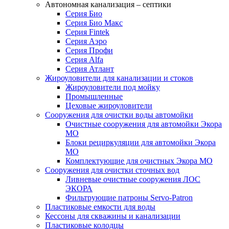
Автономная канализация – септики
Серия Био
Серия Био Макс
Серия Fintek
Серия Аэро
Серия Профи
Серия Alfa
Серия Атлант
Жироуловители для канализации и стоков
Жироуловители под мойку
Промышленные
Цеховые жироуловители
Сооружения для очистки воды автомойки
Очистные сооружения для автомойки Экора
МО
Блоки рециркуляции для автомойки Экора
МО
Комплектующие для очистных Экора МО
Сооружения для очистки сточных вод
Ливневые очистные сооружения ЛОС
ЭКОРА
Фильтрующие патроны Servo-Patron
Пластиковые емкости для воды
Кессоны для скважины и канализации
Пластиковые колодцы