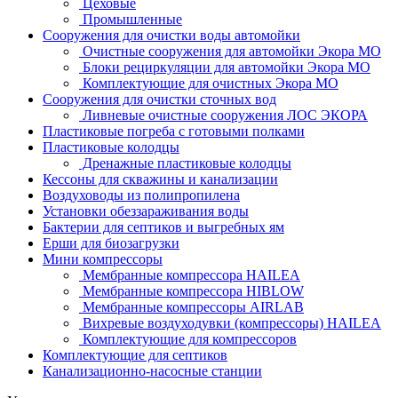
Цеховые
Промышленные
Сооружения для очистки воды автомойки
Очистные сооружения для автомойки Экора МО
Блоки рециркуляции для автомойки Экора МО
Комплектующие для очистных Экора МО
Сооружения для очистки сточных вод
Ливневые очистные сооружения ЛОС ЭКОРА
Пластиковые погреба с готовыми полками
Пластиковые колодцы
Дренажные пластиковые колодцы
Кессоны для скважины и канализации
Воздуховоды из полипропилена
Установки обеззараживания воды
Бактерии для септиков и выгребных ям
Ерши для биозагрузки
Мини компрессоры
Мембранные компрессора HAILEA
Мембранные компрессора HIBLOW
Мембранные компрессоры AIRLAB
Вихревые воздуходувки (компрессоры) HAILEA
Комплектующие для компрессоров
Комплектующие для септиков
Канализационно-насосные станции