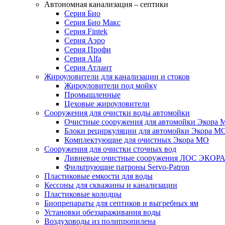
Автономная канализация – септики
Серия Био
Серия Био Макс
Серия Fintek
Серия Аэро
Серия Профи
Серия Alfa
Серия Атлант
Жироуловители для канализации и стоков
Жироуловители под мойку
Промышленные
Цеховые жироуловители
Сооружения для очистки воды автомойки
Очистные сооружения для автомойки Экора 
Блоки рециркуляции для автомойки Экора М
Комплектующие для очистных Экора МО
Сооружения для очистки сточных вод
Ливневые очистные сооружения ЛОС ЭКОР
Фильтрующие патроны Servo-Patron
Пластиковые емкости для воды
Кессоны для скважины и канализации
Пластиковые колодцы
Биопрепараты для септиков и выгребных ям
Установки обеззараживания воды
Воздуховоды из полипропилена