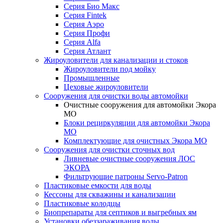
Серия Био Макс
Серия Fintek
Серия Аэро
Серия Профи
Серия Alfa
Серия Атлант
Жироуловители для канализации и стоков
Жироуловители под мойку
Промышленные
Цеховые жироуловители
Сооружения для очистки воды автомойки
Очистные сооружения для автомойки Экора
МО
Блоки рециркуляции для автомойки Экора
МО
Комплектующие для очистных Экора МО
Сооружения для очистки сточных вод
Ливневые очистные сооружения ЛОС
ЭКОРА
Фильтрующие патроны Servo-Patron
Пластиковые емкости для воды
Кессоны для скважины и канализации
Пластиковые колодцы
Биопрепараты для септиков и выгребных ям
Установки обеззараживания воды