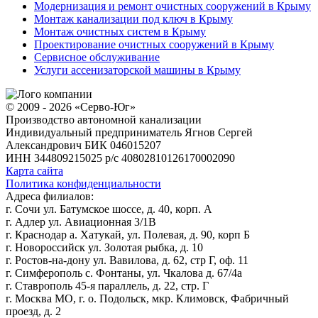
Модернизация и ремонт очистных сооружений в Крыму
Монтаж канализации под ключ в Крыму
Монтаж очистных систем в Крыму
Проектирование очистных сооружений в Крыму
Сервисное обслуживание
Услуги ассенизаторской машины в Крыму
© 2009 - 2026 «Серво-Юг»
Производство автономной канализации
Индивидуальный предприниматель Ягнов Сергей
Александрович
БИК 046015207
ИНН 344809215025
р/с 40802810126170002090
Карта сайта
Политика конфиденциальности
Адреса филиалов:
г. Сочи ул. Батумское шоссе, д. 40, корп. А
г. Адлер ул. Авиационная 3/1В
г. Краснодар а. Хатукай, ул. Полевая, д. 90, корп Б
г. Новороссийск ул. Золотая рыбка, д. 10
г. Ростов-на-дону ул. Вавилова, д. 62, стр Г, оф. 11
г. Симферополь с. Фонтаны, ул. Чкалова д. 67/4а
г. Ставрополь 45-я параллель, д. 22, стр. Г
г. Москва МО, г. о. Подольск, мкр. Климовск, Фабричный
проезд, д. 2