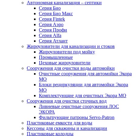
Автономная канализация – септики
Серия Био
Серия Био Макс
Серия Fintek
Серия Аэро
Серия Профи
Серия Alfa
Серия Атлант
Жироуловители для канализации и стоков
Жироуловители под мойку
Промышленные
Цеховые жироуловители
Сооружения для очистки воды автомойки
Очистные сооружения для автомойки Экора
МО
Блоки рециркуляции для автомойки Экора
МО
Комплектующие для очистных Экора МО
Сооружения для очистки сточных вод
Ливневые очистные сооружения ЛОС
ЭКОРА
Фильтрующие патроны Servo-Patron
Пластиковые емкости для воды
Кессоны для скважины и канализации
Пластиковые колодцы