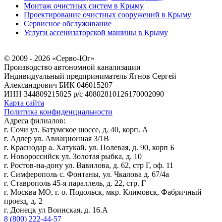
Монтаж очистных систем в Крыму
Проектирование очистных сооружений в Крыму
Сервисное обслуживание
Услуги ассенизаторской машины в Крыму
© 2009 - 2026 «Серво-Юг»
Производство автономной канализации
Индивидуальный предприниматель Ягнов Сергей
Александрович
БИК 046015207
ИНН 344809215025
р/с 40802810126170002090
Карта сайта
Политика конфиденциальности
Адреса филиалов:
г. Сочи ул. Батумское шоссе, д. 40, корп. А
г. Адлер ул. Авиационная 3/1В
г. Краснодар а. Хатукай, ул. Полевая, д. 90, корп Б
г. Новороссийск ул. Золотая рыбка, д. 10
г. Ростов-на-дону ул. Вавилова, д. 62, стр Г, оф. 11
г. Симферополь с. Фонтаны, ул. Чкалова д. 67/4а
г. Ставрополь 45-я параллель, д. 22, стр. Г
г. Москва МО, г. о. Подольск, мкр. Климовск, Фабричный
проезд, д. 2
г. Донецк ул Воинская, д. 16.А
8 (800) 222-44-57