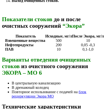
Выход очищенных стоков.
Показатели стоков
до и после
очистных сооружений
“Экора”
Показатель
Исходные, мг/л
После Экора, мг/л
Взвешенные вещества
500
10
Нефтепродукты
200
0,05 -0,3
ПАВ
10
0,1-1,0
Варианты отведения очищенных
стоков
из очистного сооружения
ЭКОРА – МО 6
В центральную канализацию
В дренажный колодец
Повторное использование с подачей на
блок
рециркуляции Экора МО
Технические характеристики