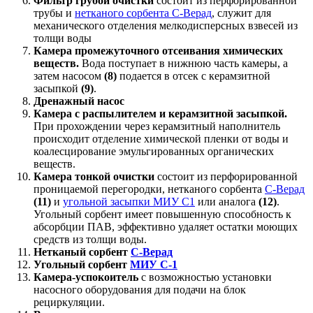
Фильтр грубой очистки
состоит из перфорированной
трубы и
нетканого сорбента С-Верад
, служит для
механического отделения мелкодисперсных взвесей из
толщи воды
Камера промежуточного отсеивания химических
веществ.
Вода поступает в нижнюю часть камеры, а
затем насосом
(8)
подается в отсек с керамзитной
засыпкой
(9)
.
Дренажный насос
Камера с распылителем и керамзитной засыпкой.
При прохождении через керамзитный наполнитель
происходит отделение химической пленки от воды и
коалесцирование эмульгированных органических
веществ.
Камера тонкой очистки
состоит из перфорированной
проницаемой перегородки, нетканого сорбента
С-Верад
(11)
и
угольной засыпки МИУ С1
или аналога
(12)
.
Угольный сорбент имеет повышенную способность к
абсорбции ПАВ, эффективно удаляет остатки моющих
средств из толщи воды.
Нетканый сорбент
С-Верад
Угольный сорбент
МИУ С-1
Камера-успокоитель
с возможностью установки
насосного оборудования для подачи на блок
рециркуляции.