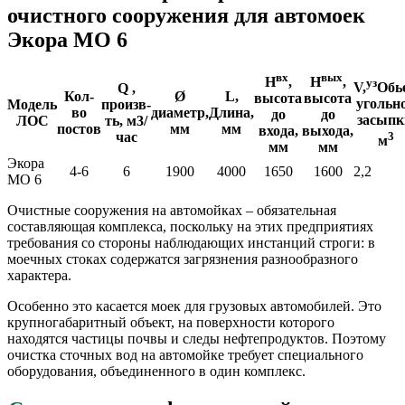
очистного сооружения для автомоек
Экора МО 6
вх
вых
Н
,
Н
,
уз
V,
Обь
Q ,
Кол-
Ø
L,
высота
высота
угольн
Модель
произв-
во
диаметр,
Длина,
до
до
засыпк
ЛОС
ть, м3/
постов
мм
мм
входа,
выхода,
3
час
м
мм
мм
Экора
4-6
6
1900
4000
1650
1600
2,2
МО 6
Очистные сооружения на автомойках – обязательная
составляющая комплекса, поскольку на этих предприятиях
требования со стороны наблюдающих инстанций строги: в
моечных стоках содержатся загрязнения разнообразного
характера.
Особенно это касается моек для грузовых автомобилей. Это
крупногабаритный объект, на поверхности которого
находятся частицы почвы и следы нефтепродуктов. Поэтому
очистка сточных вод на автомойке требует специального
оборудования, объединенного в один комплекс.