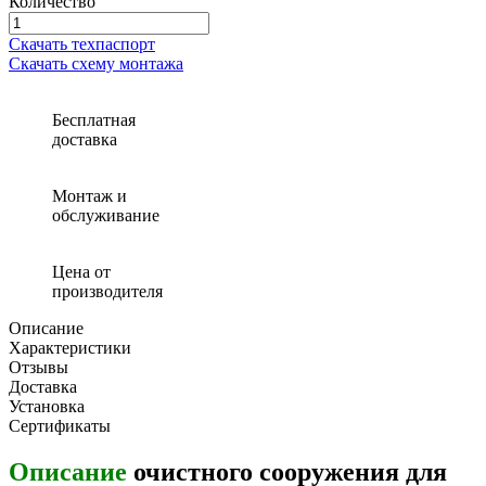
Количество
Количество
товара
Скачать техпаспорт
Очистное
Скачать схему монтажа
сооружение
для
автомойки
Бесплатная
Экора
доставка
МО
6
Монтаж и
обслуживание
Цена от
производителя
Описание
Характеристики
Отзывы
Доставка
Установка
Сертификаты
Описание
очистного сооружения для