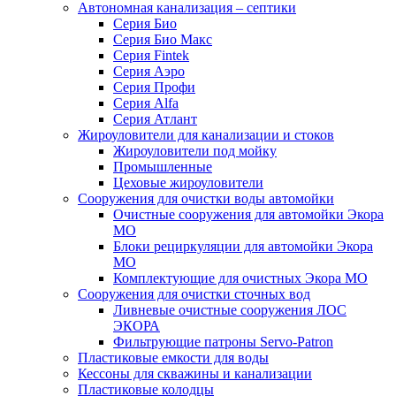
Автономная канализация – септики
Серия Био
Серия Био Макс
Серия Fintek
Серия Аэро
Серия Профи
Серия Alfa
Серия Атлант
Жироуловители для канализации и стоков
Жироуловители под мойку
Промышленные
Цеховые жироуловители
Сооружения для очистки воды автомойки
Очистные сооружения для автомойки Экора
МО
Блоки рециркуляции для автомойки Экора
МО
Комплектующие для очистных Экора МО
Сооружения для очистки сточных вод
Ливневые очистные сооружения ЛОС
ЭКОРА
Фильтрующие патроны Servo-Patron
Пластиковые емкости для воды
Кессоны для скважины и канализации
Пластиковые колодцы