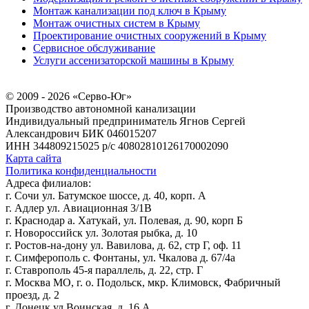
Монтаж канализации под ключ в Крыму
Монтаж очистных систем в Крыму
Проектирование очистных сооружений в Крыму
Сервисное обслуживание
Услуги ассенизаторской машины в Крыму
© 2009 - 2026 «Серво-Юг»
Производство автономной канализации
Индивидуальный предприниматель Ягнов Сергей
Александрович
БИК 046015207
ИНН 344809215025
р/с 40802810126170002090
Карта сайта
Политика конфиденциальности
Адреса филиалов:
г. Сочи ул. Батумское шоссе, д. 40, корп. А
г. Адлер ул. Авиационная 3/1В
г. Краснодар а. Хатукай, ул. Полевая, д. 90, корп Б
г. Новороссийск ул. Золотая рыбка, д. 10
г. Ростов-на-дону ул. Вавилова, д. 62, стр Г, оф. 11
г. Симферополь с. Фонтаны, ул. Чкалова д. 67/4а
г. Ставрополь 45-я параллель, д. 22, стр. Г
г. Москва МО, г. о. Подольск, мкр. Климовск, Фабричный
проезд, д. 2
г. Донецк ул Воинская, д. 16.А