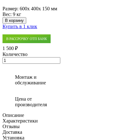
Размер:
600x 400x 150 мм
Вес:
9 кг
В корзину
Купить в 1 клик
В РАССРОЧКУ ОТП БАНК
1 500 ₽
Количество
Количество
товара
Керамзитная
засыпка
Монтаж и
для
обслуживание
ЛОС
Экора
МО
Цена от
производителя
Описание
Характеристики
Отзывы
Доставка
Установка