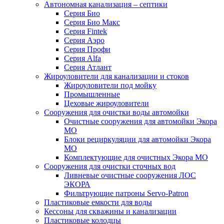
Автономная канализация – септики
Серия Био
Серия Био Макс
Серия Fintek
Серия Аэро
Серия Профи
Серия Alfa
Серия Атлант
Жироуловители для канализации и стоков
Жироуловители под мойку
Промышленные
Цеховые жироуловители
Сооружения для очистки воды автомойки
Очистные сооружения для автомойки Экора
МО
Блоки рециркуляции для автомойки Экора
МО
Комплектующие для очистных Экора МО
Сооружения для очистки сточных вод
Ливневые очистные сооружения ЛОС
ЭКОРА
Фильтрующие патроны Servo-Patron
Пластиковые емкости для воды
Кессоны для скважины и канализации
Пластиковые колодцы