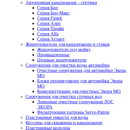
Автономная канализация – септики
Серия Био
Серия Био Макс
Серия Fintek
Серия Аэро
Серия Профи
Серия Alfa
Серия Атлант
Жироуловители для канализации и стоков
Жироуловители под мойку
Промышленные
Цеховые жироуловители
Сооружения для очистки воды автомойки
Очистные сооружения для автомойки Экора
МО
Блоки рециркуляции для автомойки Экора
МО
Комплектующие для очистных Экора МО
Сооружения для очистки сточных вод
Ливневые очистные сооружения ЛОС
ЭКОРА
Фильтрующие патроны Servo-Patron
Пластиковые емкости для воды
Кессоны для скважины и канализации
Пластиковые колодцы