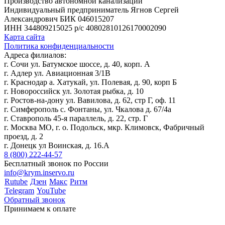
Производство автономной канализации
Индивидуальный предприниматель Ягнов Сергей
Александрович
БИК 046015207
ИНН 344809215025
р/с 40802810126170002090
Карта сайта
Политика конфиденциальности
Адреса филиалов:
г. Сочи ул. Батумское шоссе, д. 40, корп. А
г. Адлер ул. Авиационная 3/1В
г. Краснодар а. Хатукай, ул. Полевая, д. 90, корп Б
г. Новороссийск ул. Золотая рыбка, д. 10
г. Ростов-на-дону ул. Вавилова, д. 62, стр Г, оф. 11
г. Симферополь с. Фонтаны, ул. Чкалова д. 67/4а
г. Ставрополь 45-я параллель, д. 22, стр. Г
г. Москва МО, г. о. Подольск, мкр. Климовск, Фабричный
проезд, д. 2
г. Донецк ул Воинская, д. 16.А
8 (800) 222-44-57
Бесплатный звонок по России
info@krym.inservo.ru
Rutube
Дзен
Макс
Ритм
Telegram
YouTube
Обратный звонок
Принимаем к оплате