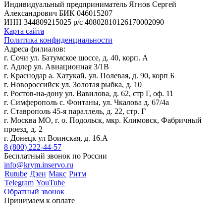
Индивидуальный предприниматель Ягнов Сергей
Александрович
БИК 046015207
ИНН 344809215025
р/с 40802810126170002090
Карта сайта
Политика конфиденциальности
Адреса филиалов:
г. Сочи ул. Батумское шоссе, д. 40, корп. А
г. Адлер ул. Авиационная 3/1В
г. Краснодар а. Хатукай, ул. Полевая, д. 90, корп Б
г. Новороссийск ул. Золотая рыбка, д. 10
г. Ростов-на-дону ул. Вавилова, д. 62, стр Г, оф. 11
г. Симферополь с. Фонтаны, ул. Чкалова д. 67/4а
г. Ставрополь 45-я параллель, д. 22, стр. Г
г. Москва МО, г. о. Подольск, мкр. Климовск, Фабричный
проезд, д. 2
г. Донецк ул Воинская, д. 16.А
8 (800) 222-44-57
Бесплатный звонок по России
info@krym.inservo.ru
Rutube
Дзен
Макс
Ритм
Telegram
YouTube
Обратный звонок
Принимаем к оплате