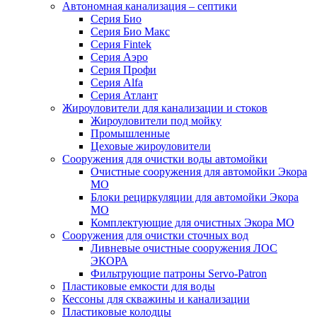
Автономная канализация – септики
Серия Био
Серия Био Макс
Серия Fintek
Серия Аэро
Серия Профи
Серия Alfa
Серия Атлант
Жироуловители для канализации и стоков
Жироуловители под мойку
Промышленные
Цеховые жироуловители
Сооружения для очистки воды автомойки
Очистные сооружения для автомойки Экора
МО
Блоки рециркуляции для автомойки Экора
МО
Комплектующие для очистных Экора МО
Сооружения для очистки сточных вод
Ливневые очистные сооружения ЛОС
ЭКОРА
Фильтрующие патроны Servo-Patron
Пластиковые емкости для воды
Кессоны для скважины и канализации
Пластиковые колодцы