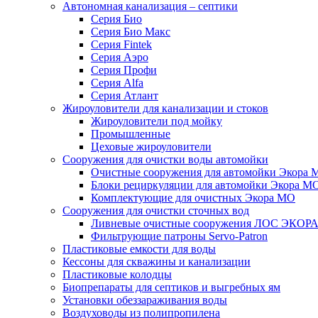
Автономная канализация – септики
Серия Био
Серия Био Макс
Серия Fintek
Серия Аэро
Серия Профи
Серия Alfa
Серия Атлант
Жироуловители для канализации и стоков
Жироуловители под мойку
Промышленные
Цеховые жироуловители
Сооружения для очистки воды автомойки
Очистные сооружения для автомойки Экора 
Блоки рециркуляции для автомойки Экора М
Комплектующие для очистных Экора МО
Сооружения для очистки сточных вод
Ливневые очистные сооружения ЛОС ЭКОР
Фильтрующие патроны Servo-Patron
Пластиковые емкости для воды
Кессоны для скважины и канализации
Пластиковые колодцы
Биопрепараты для септиков и выгребных ям
Установки обеззараживания воды
Воздуховоды из полипропилена