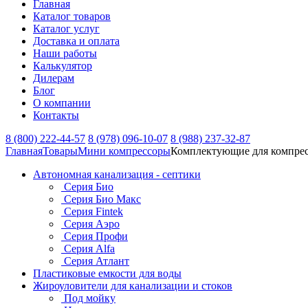
Главная
Каталог товаров
Каталог услуг
Доставка и оплата
Наши работы
Калькулятор
Дилерам
Блог
О компании
Контакты
8 (800) 222-44-57
8 (978) 096-10-07
8 (988) 237-32-87
Главная
Товары
Мини компрессоры
Комплектующие для компре
Автономная канализация - септики
Серия Био
Серия Био Макс
Серия Fintek
Серия Аэро
Серия Профи
Серия Alfa
Серия Атлант
Пластиковые емкости для воды
Жироуловители для канализации и стоков
Под мойку