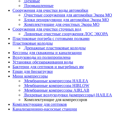
Цеховые
Промышленные
Сооружения для очистки воды автомойки
Очистные сооружения для автомойки Экора МО
Блоки рециркуляции для автомойки Экора МО
Комплектующие для очистных Экора МО
Сооружения для очистки сточных вод
Ливневые очистные сооружения ЛОС ЭКОРА
Пластиковые погреба с готовыми полками
Пластиковые колодцы
Дренажные пластиковые колодцы
Кессоны для скважины и канализации
Воздуховоды из полипропилена
Установки обеззараживания воды
Бактерии для септиков и выгребных ям
Ерши для биозагрузки
Мини компрессоры
Мембранные компрессора HAILEA
Мембранные компрессора HIBLOW
Мембранные компрессоры AIRLAB
Вихревые воздуходувки (компрессоры) HAILEA
Комплектующие для компрессоров
Комплектующие для септиков
Канализационно-насосные станции