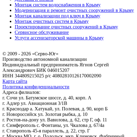
Монтаж систем водоснабжения в Крыму
Модернизация и ремонт очистных сооружений в Крыму
Монтаж канализации под ключ в Крыму
Монтаж очистных систем в Крыму
Проектирование очистных сооружений в Крыму
Сервисное обслуживание
Услуги ассенизаторской машины в Крыму
© 2009 - 2026 «Серво-Юг»
Производство автономной канализации
Индивидуальный предприниматель Ягнов Сергей
Александрович
БИК 046015207
ИНН 344809215025
р/с 40802810126170002090
Карта сайта
Политика конфиденциальности
Адреса филиалов:
г. Сочи ул. Батумское шоссе, д. 40, корп. А
г. Адлер ул. Авиационная 3/1В
г. Краснодар а. Хатукай, ул. Полевая, д. 90, корп Б
г. Новороссийск ул. Золотая рыбка, д. 10
г. Ростов-на-дону ул. Вавилова, д. 62, стр Г, оф. 11
г. Симферополь с. Фонтаны, ул. Чкалова д. 67/4а
г. Ставрополь 45-я параллель, д. 22, стр. Г
г. Москва МО, г. о. Подольск, мкр. Климовск, Фабричный