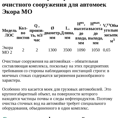
очистного сооружения для автомоек
Экора МО
вх
вых
Н
,
Н
,
уз
V,
Обь
Q ,
Кол-
Ø
L,
высота
высота
угольн
Модель
произв-
во
диаметр,
Длина,
до
до
засыпк
ЛОС
ть, м3/
постов
мм
мм
входа,
выхода,
3
час
м
мм
мм
Экора
2
2
1300
3500
1090
1050
0,65
МО 2
Очистные сооружения на автомойках – обязательная
составляющая комплекса, поскольку на этих предприятиях
требования со стороны наблюдающих инстанций строги: в
моечных стоках содержатся загрязнения разнообразного
характера.
Особенно это касается моек для грузовых автомобилей. Это
крупногабаритный объект, на поверхности которого
находятся частицы почвы и следы нефтепродуктов. Поэтому
очистка сточных вод на автомойке требует специального
оборудования, объединенного в один комплекс.