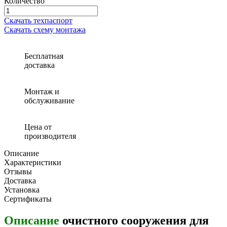
Количество
Количество
товара
Скачать техпаспорт
Очистное
Скачать схему монтажа
сооружение
для
автомойки
Бесплатная
Экора
доставка
МО
2
Монтаж и
обслуживание
Цена от
производителя
Описание
Характеристики
Отзывы
Доставка
Установка
Сертификаты
Описание
очистного сооружения для