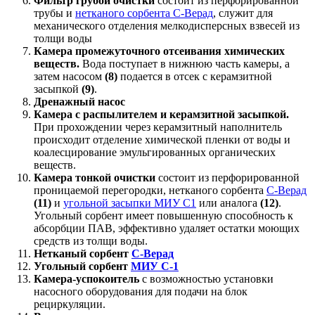
Фильтр грубой очистки
состоит из перфорированной
трубы и
нетканого сорбента С-Верад
, служит для
механического отделения мелкодисперсных взвесей из
толщи воды
Камера промежуточного отсеивания химических
веществ.
Вода поступает в нижнюю часть камеры, а
затем насосом
(8)
подается в отсек с керамзитной
засыпкой
(9)
.
Дренажный насос
Камера с распылителем и керамзитной засыпкой.
При прохождении через керамзитный наполнитель
происходит отделение химической пленки от воды и
коалесцирование эмульгированных органических
веществ.
Камера тонкой очистки
состоит из перфорированной
проницаемой перегородки, нетканого сорбента
С-Верад
(11)
и
угольной засыпки МИУ С1
или аналога
(12)
.
Угольный сорбент имеет повышенную способность к
абсорбции ПАВ, эффективно удаляет остатки моющих
средств из толщи воды.
Нетканый сорбент
С-Верад
Угольный сорбент
МИУ С-1
Камера-успокоитель
с возможностью установки
насосного оборудования для подачи на блок
рециркуляции.