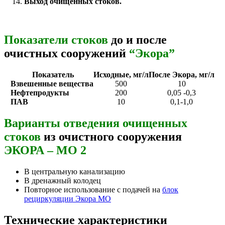
Выход очищенных стоков.
Показатели стоков
до и после
очистных сооружений
“Экора”
Показатель
Исходные, мг/л
После Экора, мг/л
Взвешенные вещества
500
10
Нефтепродукты
200
0,05 -0,3
ПАВ
10
0,1-1,0
Варианты отведения очищенных
стоков
из очистного сооружения
ЭКОРА – МО 2
В центральную канализацию
В дренажный колодец
Повторное использование с подачей на
блок
рециркуляции Экора МО
Технические характеристики