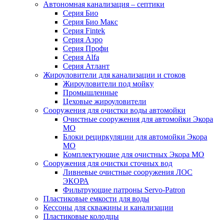
Автономная канализация – септики
Серия Био
Серия Био Макс
Серия Fintek
Серия Аэро
Серия Профи
Серия Alfa
Серия Атлант
Жироуловители для канализации и стоков
Жироуловители под мойку
Промышленные
Цеховые жироуловители
Сооружения для очистки воды автомойки
Очистные сооружения для автомойки Экора
МО
Блоки рециркуляции для автомойки Экора
МО
Комплектующие для очистных Экора МО
Сооружения для очистки сточных вод
Ливневые очистные сооружения ЛОС
ЭКОРА
Фильтрующие патроны Servo-Patron
Пластиковые емкости для воды
Кессоны для скважины и канализации
Пластиковые колодцы