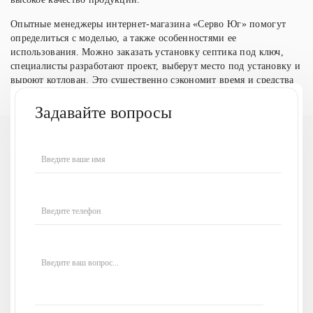
Опытные менеджеры интернет-магазина «Серво Юг» помогут
определиться с моделью, а также особенностями ее
использования. Можно заказать установку септика под ключ,
специалисты разработают проект, выберут место под установку и
выроют котлован. Это существенно сэкономит время и средства
заказчика. Вся продукция сертифицирована и отвечает
международным стандартам.
Задавайте вопросы
У вас есть вопросы
Введите ваше имя
или нужна наша
консультация?
Введите телефон
Напишите ваш вопрос,
и наши менеджеры
свяжутся
с вами в течение 30 минут
и
проконсультируют по всем
интересующим вас
Введите ваш вопрос...
вопросам