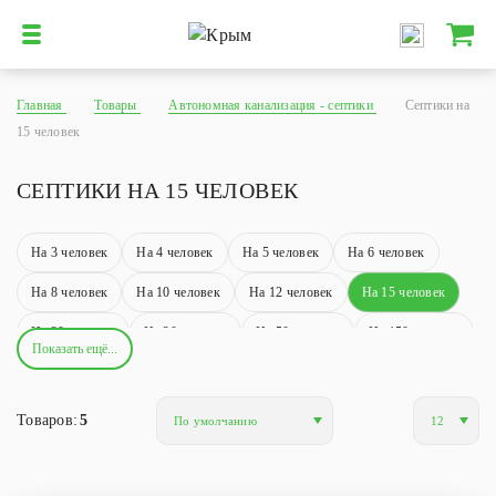
Главная
Товары
Автономная канализация - септики
Септики на
15 человек
СЕПТИКИ НА 15 ЧЕЛОВЕК
На 3 человек
На 4 человек
На 5 человек
На 6 человек
На 8 человек
На 10 человек
На 12 человек
На 15 человек
На 20 человек
На 30 человек
На 50 человек
На 150 человек
Показать ещё...
На 200 человек
На 250 человек
Аэрационные
Энергозависимые
Энергонезависимые
Вертикальные
Товаров:
5
Горизонтальные
Самотечные
С ультрафиолетом