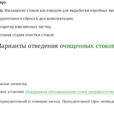
ор).
).
Насыщение стоков кислородом для выработки аэробных ми
дительного сброса в доп.комплектации;
епаратор взвешенных частиц.
льная стадия очистки стоков;
Варианты отведения
очищенных стоков
ажные элементы)
овии установки
оборудования обеззараживания стоков ультрафиолето
и принудительный (с помощью насоса). Принудительный сброс необход