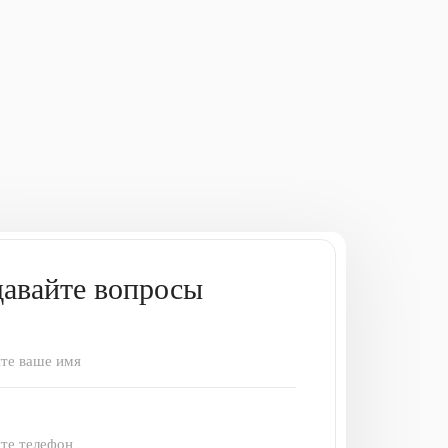
давайте вопросы
те ваше имя
те телефон