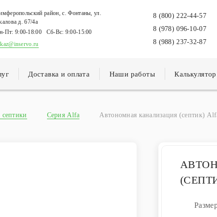
имферопольский район, с. Фонтаны, ул.
8 (800) 222-44-57
калова д. 67/4а
8 (978) 096-10-07
н-Пт:
9:00-18:00
Сб-Вс:
9:00-15:00
8 (988) 237-32-87
akaz@inservo.ru
луг
Доставка и оплата
Наши работы
Калькулятор
 септики
Серия Alfa
Автономная канализация (септик) Alfa
АВТО
(СЕПТИ
Разме