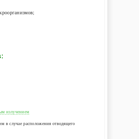
кроорганизмов;
:
вым излучением
им в случае расположения отводящего