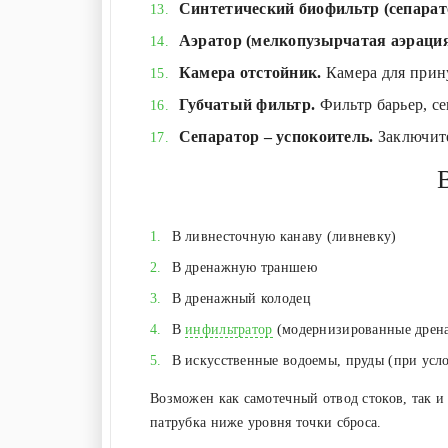
Синтетический биофильтр (сепарат
Аэратор (мелкопузырчатая аэрация
Камера отстойник.
Камера для прину
Губчатый фильтр.
Фильтр барьер, с
Сепаратор – успокоитель.
Заключите
В ливнесточную канаву (ливневку)
В дренажную траншею
В дренажный колодец
В
инфильтратор
(модернизированные дрен
В искусственные водоемы, пруды (при усл
Возможен как самотечный отвод стоков, так 
патрубка ниже уровня точки сброса.