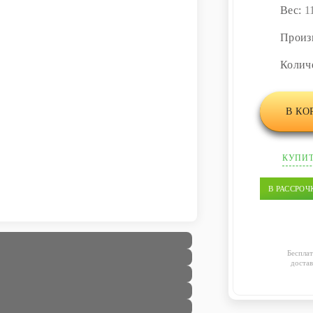
Вес:
1
Произ
Колич
В КО
КУПИТ
В РАССРОЧ
Бесплат
достав