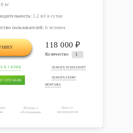
10 кг
водительность:
1,2 м3 в сутки
ество пользователей:
6 человек
118 000 ₽
РЗИНУ
Количество
Количество
товара
Ь В 1 КЛИК
Автономная
СКАЧАТЬ ТЕХПАСПОРТ
канализация
СКАЧАТЬ СХЕМУ
КУ ОТП БАНК
(септик)
МОНТАЖА
Alfa
Pro
1.2
ная
Цена от
Монтаж и
ка
производителя
обслуживание