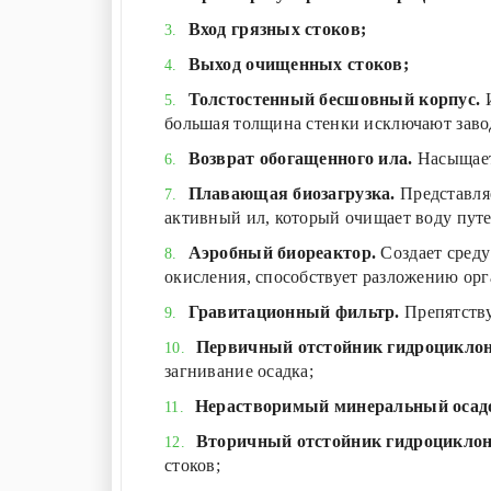
Вход грязных стоков;
Выход очищенных стоков;
Толстостенный бесшовный корпус.
большая толщина стенки исключают заво
Возврат обогащенного ила.
Насыщает
Плавающая биозагрузка.
Представля
активный ил, который очищает воду путе
Аэробный биореактор.
Создает сред
окисления, способствует разложению ор
Гравитационный
фильтр.
Препятству
Первичный
отстойник гидроциклон
загнивание осадка;
Нерастворимый минеральный осад
Вторичный
отстойник гидроциклон
стоков;