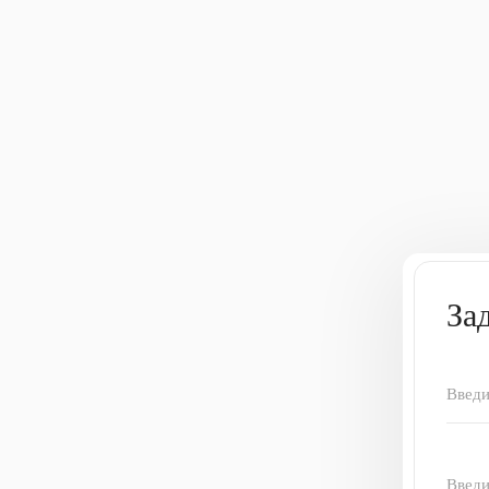
За
Введи
Введи