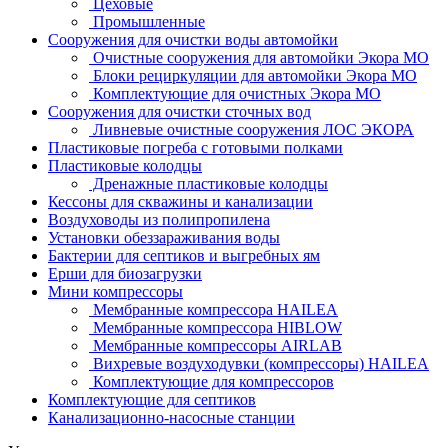
Цеховые
Промышленные
Сооружения для очистки воды автомойки
Очистные сооружения для автомойки Экора МО
Блоки рециркуляции для автомойки Экора МО
Комплектующие для очистных Экора МО
Сооружения для очистки сточных вод
Ливневые очистные сооружения ЛОС ЭКОРА
Пластиковые погреба с готовыми полками
Пластиковые колодцы
Дренажные пластиковые колодцы
Кессоны для скважины и канализации
Воздуховоды из полипропилена
Установки обеззараживания воды
Бактерии для септиков и выгребных ям
Ерши для биозагрузки
Мини компрессоры
Мембранные компрессора HAILEA
Мембранные компрессора HIBLOW
Мембранные компрессоры AIRLAB
Вихревые воздуходувки (компрессоры) HAILEA
Комплектующие для компрессоров
Комплектующие для септиков
Канализационно-насосные станции