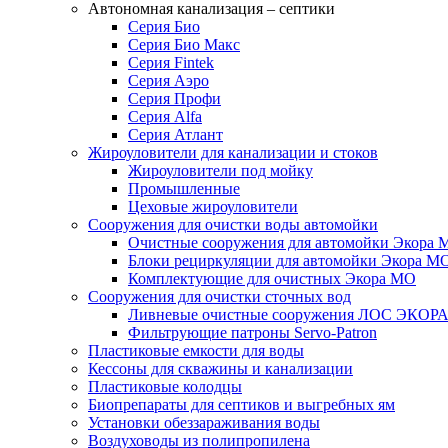
Автономная канализация – септики
Серия Био
Серия Био Макс
Серия Fintek
Серия Аэро
Серия Профи
Серия Alfa
Серия Атлант
Жироуловители для канализации и стоков
Жироуловители под мойку
Промышленные
Цеховые жироуловители
Сооружения для очистки воды автомойки
Очистные сооружения для автомойки Экора 
Блоки рециркуляции для автомойки Экора М
Комплектующие для очистных Экора МО
Сооружения для очистки сточных вод
Ливневые очистные сооружения ЛОС ЭКОР
Фильтрующие патроны Servo-Patron
Пластиковые емкости для воды
Кессоны для скважины и канализации
Пластиковые колодцы
Биопрепараты для септиков и выгребных ям
Установки обеззараживания воды
Воздуховоды из полипропилена