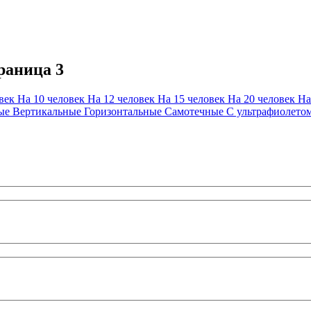
траница 3
овек
На 10 человек
На 12 человек
На 15 человек
На 20 человек
На
мые
Вертикальные
Горизонтальные
Самотечные
С ультрафиолето