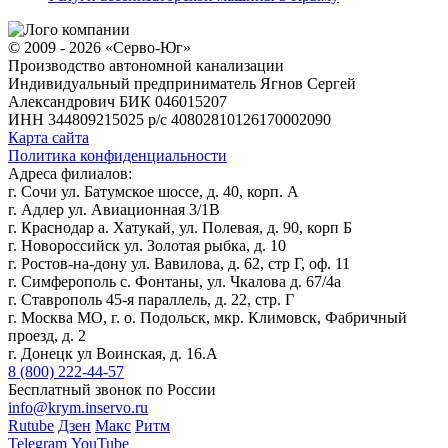
© 2009 - 2026 «Серво-Юг»
Производство автономной канализации
Индивидуальный предприниматель Ягнов Сергей
Александрович
БИК 046015207
ИНН 344809215025
р/с 40802810126170002090
Карта сайта
Политика конфиденциальности
Адреса филиалов:
г. Сочи ул. Батумское шоссе, д. 40, корп. А
г. Адлер ул. Авиационная 3/1В
г. Краснодар а. Хатукай, ул. Полевая, д. 90, корп Б
г. Новороссийск ул. Золотая рыбка, д. 10
г. Ростов-на-дону ул. Вавилова, д. 62, стр Г, оф. 11
г. Симферополь с. Фонтаны, ул. Чкалова д. 67/4а
г. Ставрополь 45-я параллель, д. 22, стр. Г
г. Москва МО, г. о. Подольск, мкр. Климовск, Фабричный
проезд, д. 2
г. Донецк ул Воинская, д. 16.А
8 (800) 222-44-57
Бесплатный звонок по России
info@krym.inservo.ru
Rutube
Дзен
Макс
Ритм
Telegram
YouTube