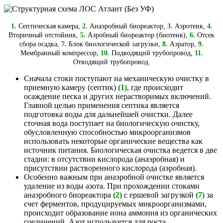
1.
Септическая камера,
2.
Анаэробный биореактор,
3.
Аэротенк,
4.
Вторичный отстойник,
5.
Аэробный биореактор (биотенк),
6.
Отсек
сбора осадка,
7.
Блок биологической загрузки,
8.
Аэратор,
9.
Мембранный компрессор,
10.
Подводящий трубопровод,
11.
Отводящий трубопровод.
Сначала стоки поступают на механическую очистку в
приемную камеру (септик)
(1)
, где происходит
осаждение песка и других нерастворимых включений.
Главной целью применения септика является
подготовка воды для дальнейшей очистки. Далее
сточная вода поступает на биологическую очистку,
обусловленную способностью микроорганизмов
использовать некоторые органические вещества как
источник питания. Биологическая очистка ведется в две
стадии: в отсутствии кислорода (анаэробная) и
присутствии растворенного кислорода (аэробная).
Особенно важным при анаэробной очистке является
удаление из воды азота. При прохождении стоками
анаэробного биореактора
(2)
с ершевой загрузкой
(7)
за
счет ферментов, продуцируемых микроорганизмами,
происходит образование иона аммония из органических
соединений. Азот используется для роста