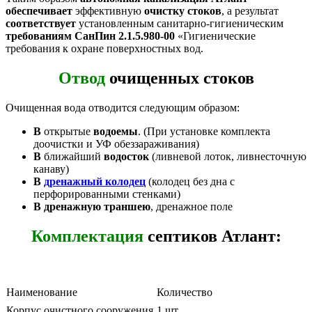
обеспечивает
эффективную
очистку стоков
, а результат
соответствует
установленным санитарно-гигиеническим
требованиям СанПин 2.1.5.980-00
«Гигиенические
требования к охране поверхностных вод.
Отвод
очищенных стоков
Очищенная вода отводится следующим образом:
В
открытые
водоемы
. (При установке комплекта
доочистки и УФ обеззараживания)
В
ближайший
водосток
(ливневой лоток, ливнесточную
канаву)
В
дренажный колодец
(колодец без дна с
перфорированными стенками)
В дренажную траншею
, дренажное поле
Комплектация
септиков Атлант:
Наименование
Количество
Корпус очистного сооружения
1 шт