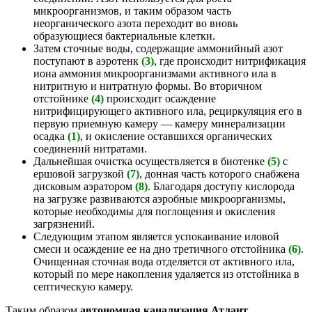
микроорганизмов, и таким образом часть
неорганического азота переходит во вновь
образующиеся бактериальные клетки.
Затем сточные воды, содержащие аммонийный азот
поступают в аэротенк
(3)
, где происходит нитрификация
иона аммония микроорганизмами активного ила в
нитритную и нитратную формы. Во вторичном
отстойнике
(4)
происходит осаждение
нитрифицирующего активного ила, рециркуляция его в
первую приемную камеру — камеру минерализации
осадка
(1)
, и окисление оставшихся органических
соединений нитратами.
Дальнейшая очистка осуществляется в биотенке
(5)
с
ершовой загрузкой
(7)
, донная часть которого снабжена
дисковым аэратором
(8)
. Благодаря доступу кислорода
на загрузке развиваются аэробные микроорганизмы,
которые необходимы для поглощения и окисления
загрязнений.
Следующим этапом является успокаивание иловой
смеси и осаждение ее на дно третичного отстойника
(6)
.
Очищенная сточная вода отделяется от активного ила,
который по мере накопления удаляется из отстойника в
септическую камеру.
Таким образом
автономная канализация Атлант