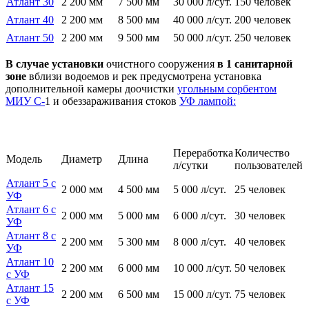
Атлант 30
2 200 мм
7 500 мм
30 000 л/сут.
150 человек
Атлант 40
2 200 мм
8 500 мм
40 000 л/сут.
200 человек
Атлант 50
2 200 мм
9 500 мм
50 000 л/сут.
250 человек
В случае
установки
очистного сооружения
в 1 санитарной
зоне
вблизи водоемов и рек предусмотрена установка
дополнительной камеры доочистки
угольным сорбентом
МИУ С-
1 и обеззараживания стоков
УФ лампой:
Переработка
Количество
Модель
Диаметр
Длина
л/сутки
пользователей
Атлант 5 с
2 000 мм
4 500 мм
5 000 л/сут.
25 человек
УФ
Атлант 6 с
2 000 мм
5 000 мм
6 000 л/сут.
30 человек
УФ
Атлант 8 с
2 200 мм
5 300 мм
8 000 л/сут.
40 человек
УФ
Атлант 10
2 200 мм
6 000 мм
10 000 л/сут.
50 человек
с УФ
Атлант 15
2 200 мм
6 500 мм
15 000 л/сут.
75 человек
с УФ