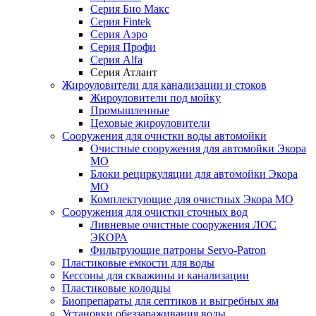
Серия Био Макс
Серия Fintek
Серия Аэро
Серия Профи
Серия Alfa
Серия Атлант
Жироуловители для канализации и стоков
Жироуловители под мойку
Промышленные
Цеховые жироуловители
Сооружения для очистки воды автомойки
Очистные сооружения для автомойки Экора
МО
Блоки рециркуляции для автомойки Экора
МО
Комплектующие для очистных Экора МО
Сооружения для очистки сточных вод
Ливневые очистные сооружения ЛОС
ЭКОРА
Фильтрующие патроны Servo-Patron
Пластиковые емкости для воды
Кессоны для скважины и канализации
Пластиковые колодцы
Биопрепараты для септиков и выгребных ям
Установки обеззараживания воды