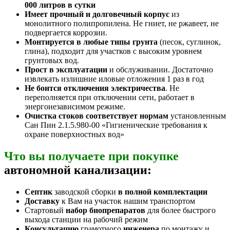
000 литров в сутки
Имеет прочный и долговечный корпус
из
монолитного полипропилена. Не гниет, не ржавеет, не
подвергается коррозии.
Монтируется в любые типы грунта
(песок, суглинок,
глина), подходит для участков с высоким уровнем
грунтовых вод.
Прост в эксплуатации
и обслуживании. Достаточно
извлекать излишние иловые отложения 1 раз в год
Не боится отключения электричества
. Не
переполняется при отключении сети, работает в
энергонезависимом режиме.
Очистка стоков соответствует нормам
установленным
Сан Пин 2.1.5.980-00 «Гигиенические требования к
охране поверхностных вод»
Что вы получаете при покупке
автономной канализации:
Септик
заводской сборки
в полной комплектации
Доставку
к Вам на участок нашим транспортом
Стартовый
набор биопрепаратов
для более быстрого
выхода станции на рабочий режим
Консультацию
грамотного
инженера
по монтажу и