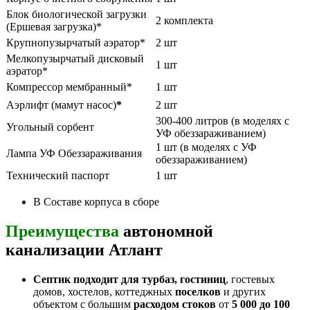
Блок биологической загрузки
2 комплекта
(Ершевая загрузка)*
Крупнопузырчатый аэратор*
2 шт
Мелкопузырчатый дисковый
1 шт
аэратор*
Компрессор мембранный*
1 шт
Аэрлифт (мамут насос)
*
2 шт
300-400 литров (в моделях с
Угольный сорбент
УФ обеззараживанием)
1 шт (в моделях с УФ
Лампа УФ Обеззараживания
обеззараживанием)
Технический паспорт
1 шт
В Составе корпуса в сборе
Преимущества
автономной
канализации Атлант
Септик подходит для турбаз, гостиниц
, гостевых
домов, хостелов, коттеджных
поселков
и других
объектом с большим
расходом стоков
от
5 000 до 100