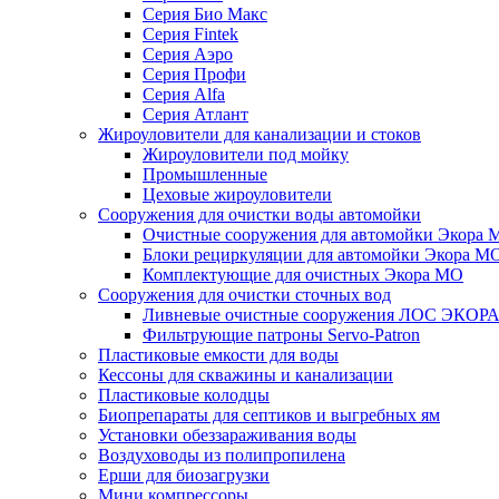
Серия Био Макс
Серия Fintek
Серия Аэро
Серия Профи
Серия Alfa
Серия Атлант
Жироуловители для канализации и стоков
Жироуловители под мойку
Промышленные
Цеховые жироуловители
Сооружения для очистки воды автомойки
Очистные сооружения для автомойки Экора 
Блоки рециркуляции для автомойки Экора М
Комплектующие для очистных Экора МО
Сооружения для очистки сточных вод
Ливневые очистные сооружения ЛОС ЭКОР
Фильтрующие патроны Servo-Patron
Пластиковые емкости для воды
Кессоны для скважины и канализации
Пластиковые колодцы
Биопрепараты для септиков и выгребных ям
Установки обеззараживания воды
Воздуховоды из полипропилена
Ерши для биозагрузки
Мини компрессоры