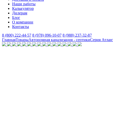
Наши работы
Калькулятор
Дилерам
Блог
О компании
Контакты
8 (800) 222-44-57
8 (978) 096-10-07
8 (988) 237-32-87
Главная
Товары
Автономная канализация - септики
Серия Атлан