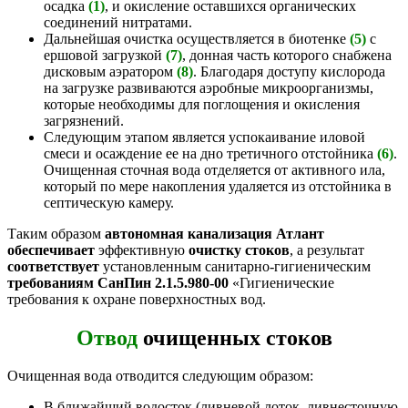
осадка
(1)
, и окисление оставшихся органических
соединений нитратами.
Дальнейшая очистка осуществляется в биотенке
(5)
с
ершовой загрузкой
(7)
, донная часть которого снабжена
дисковым аэратором
(8)
. Благодаря доступу кислорода
на загрузке развиваются аэробные микроорганизмы,
которые необходимы для поглощения и окисления
загрязнений.
Следующим этапом является успокаивание иловой
смеси и осаждение ее на дно третичного отстойника
(6)
.
Очищенная сточная вода отделяется от активного ила,
который по мере накопления удаляется из отстойника в
септическую камеру.
Таким образом
автономная канализация Атлант
обеспечивает
эффективную
очистку стоков
, а результат
соответствует
установленным санитарно-гигиеническим
требованиям СанПин 2.1.5.980-00
«Гигиенические
требования к охране поверхностных вод.
Отвод
очищенных стоков
Очищенная вода отводится следующим образом:
В ближайший водосток (ливневой лоток, ливнесточную