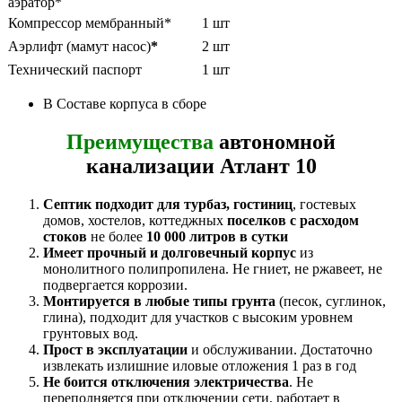
аэратор*
Компрессор мембранный*
1 шт
Аэрлифт (мамут насос)
*
2 шт
Технический паспорт
1 шт
В Составе корпуса в сборе
Преимущества
автономной
канализации Атлант 10
Септик подходит для турбаз, гостиниц
, гостевых
домов, хостелов, коттеджных
поселков
с расходом
стоков
не более
10 000 литров в сутки
Имеет прочный и долговечный корпус
из
монолитного полипропилена. Не гниет, не ржавеет, не
подвергается коррозии.
Монтируется в любые типы грунта
(песок, суглинок,
глина), подходит для участков с высоким уровнем
грунтовых вод.
Прост в эксплуатации
и обслуживании. Достаточно
извлекать излишние иловые отложения 1 раз в год
Не боится отключения электричества
. Не
переполняется при отключении сети, работает в