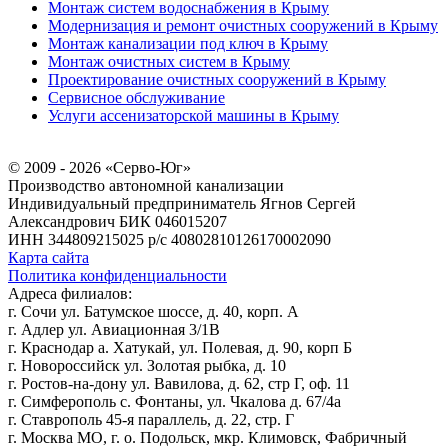
Монтаж систем водоснабжения в Крыму
Модернизация и ремонт очистных сооружений в Крыму
Монтаж канализации под ключ в Крыму
Монтаж очистных систем в Крыму
Проектирование очистных сооружений в Крыму
Сервисное обслуживание
Услуги ассенизаторской машины в Крыму
© 2009 - 2026 «Серво-Юг»
Производство автономной канализации
Индивидуальный предприниматель Ягнов Сергей
Александрович
БИК 046015207
ИНН 344809215025
р/с 40802810126170002090
Карта сайта
Политика конфиденциальности
Адреса филиалов:
г. Сочи ул. Батумское шоссе, д. 40, корп. А
г. Адлер ул. Авиационная 3/1В
г. Краснодар а. Хатукай, ул. Полевая, д. 90, корп Б
г. Новороссийск ул. Золотая рыбка, д. 10
г. Ростов-на-дону ул. Вавилова, д. 62, стр Г, оф. 11
г. Симферополь с. Фонтаны, ул. Чкалова д. 67/4а
г. Ставрополь 45-я параллель, д. 22, стр. Г
г. Москва МО, г. о. Подольск, мкр. Климовск, Фабричный