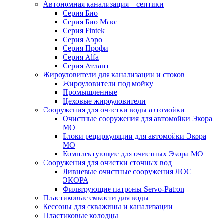
Автономная канализация – септики
Серия Био
Серия Био Макс
Серия Fintek
Серия Аэро
Серия Профи
Серия Alfa
Серия Атлант
Жироуловители для канализации и стоков
Жироуловители под мойку
Промышленные
Цеховые жироуловители
Сооружения для очистки воды автомойки
Очистные сооружения для автомойки Экора
МО
Блоки рециркуляции для автомойки Экора
МО
Комплектующие для очистных Экора МО
Сооружения для очистки сточных вод
Ливневые очистные сооружения ЛОС
ЭКОРА
Фильтрующие патроны Servo-Patron
Пластиковые емкости для воды
Кессоны для скважины и канализации
Пластиковые колодцы