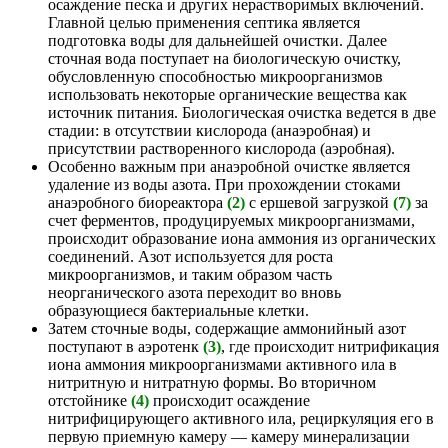
осаждение песка и других нерастворимых включений.
Главной целью применения септика является
подготовка воды для дальнейшей очистки. Далее
сточная вода поступает на биологическую очистку,
обусловленную способностью микроорганизмов
использовать некоторые органические вещества как
источник питания. Биологическая очистка ведется в две
стадии: в отсутствии кислорода (анаэробная) и
присутствии растворенного кислорода (аэробная).
Особенно важным при анаэробной очистке является
удаление из воды азота. При прохождении стоками
анаэробного биореактора
(2)
с ершевой загрузкой
(7)
за
счет ферментов, продуцируемых микроорганизмами,
происходит образование иона аммония из органических
соединений. Азот используется для роста
микроорганизмов, и таким образом часть
неорганического азота переходит во вновь
образующиеся бактериальные клетки.
Затем сточные воды, содержащие аммонийный азот
поступают в аэротенк
(3)
, где происходит нитрификация
иона аммония микроорганизмами активного ила в
нитритную и нитратную формы. Во вторичном
отстойнике
(4)
происходит осаждение
нитрифицирующего активного ила, рециркуляция его в
первую приемную камеру — камеру минерализации