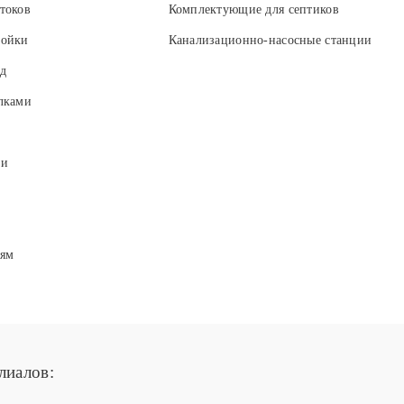
токов
Комплектующие для септиков
мойки
Канализационно-насосные станции
д
лками
ии
 ям
лиалов: