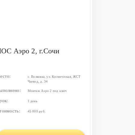
ОС Аэро 2, г.Сочи
есто:
с. Волковка, ул. Космическая, ЖСТ
Чаевод, д. 34
ыполнено:
Монтаж Аэро 2 под ключ
рок:
1 день
тоимость:
45 000 руб.