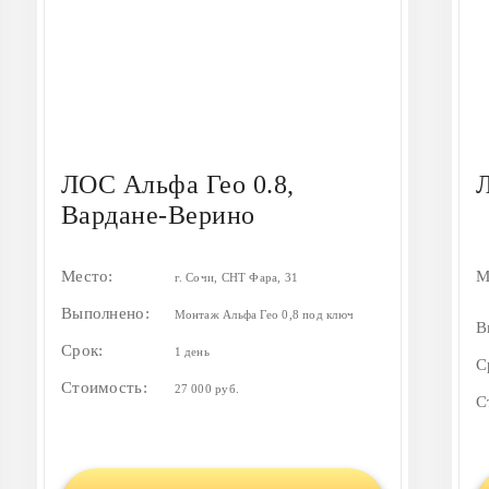
ЛОС Альфа Гео 0.8,
Л
Вардане-Верино
Место:
М
г. Сочи, СНТ Фара, 31
Выполнено:
Монтаж Альфа Гео 0,8 под ключ
В
Срок:
1 день
С
Стоимость:
27 000 руб.
С