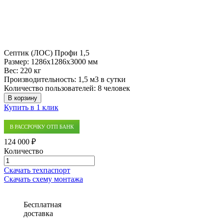
Септик (ЛОС) Профи 1,5
Размер:
1286x1286x3000 мм
Вес:
220 кг
Производительность:
1,5 м3 в сутки
Количество пользователей:
8 человек
В корзину
Купить в 1 клик
В РАССРОЧКУ ОТП БАНК
124 000 ₽
Количество
Количество
товара
Скачать техпаспорт
Септик
Скачать схему монтажа
(ЛОС)
Профи
1,5
Бесплатная
доставка