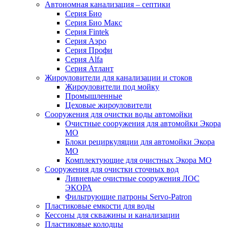
Автономная канализация – септики
Серия Био
Серия Био Макс
Серия Fintek
Серия Аэро
Серия Профи
Серия Alfa
Серия Атлант
Жироуловители для канализации и стоков
Жироуловители под мойку
Промышленные
Цеховые жироуловители
Сооружения для очистки воды автомойки
Очистные сооружения для автомойки Экора
МО
Блоки рециркуляции для автомойки Экора
МО
Комплектующие для очистных Экора МО
Сооружения для очистки сточных вод
Ливневые очистные сооружения ЛОС
ЭКОРА
Фильтрующие патроны Servo-Patron
Пластиковые емкости для воды
Кессоны для скважины и канализации
Пластиковые колодцы