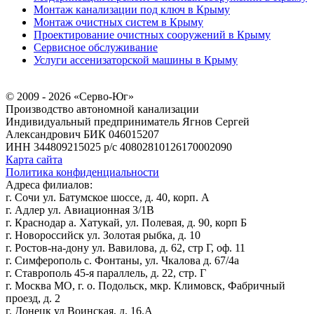
Монтаж канализации под ключ в Крыму
Монтаж очистных систем в Крыму
Проектирование очистных сооружений в Крыму
Сервисное обслуживание
Услуги ассенизаторской машины в Крыму
© 2009 - 2026 «Серво-Юг»
Производство автономной канализации
Индивидуальный предприниматель Ягнов Сергей
Александрович
БИК 046015207
ИНН 344809215025
р/с 40802810126170002090
Карта сайта
Политика конфиденциальности
Адреса филиалов:
г. Сочи ул. Батумское шоссе, д. 40, корп. А
г. Адлер ул. Авиационная 3/1В
г. Краснодар а. Хатукай, ул. Полевая, д. 90, корп Б
г. Новороссийск ул. Золотая рыбка, д. 10
г. Ростов-на-дону ул. Вавилова, д. 62, стр Г, оф. 11
г. Симферополь с. Фонтаны, ул. Чкалова д. 67/4а
г. Ставрополь 45-я параллель, д. 22, стр. Г
г. Москва МО, г. о. Подольск, мкр. Климовск, Фабричный
проезд, д. 2
г. Донецк ул Воинская, д. 16.А