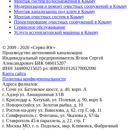
Монтаж систем водоснабжения в Крыму
Модернизация и ремонт очистных сооружений в Крыму
Монтаж канализации под ключ в Крыму
Монтаж очистных систем в Крыму
Проектирование очистных сооружений в Крыму
Сервисное обслуживание
Услуги ассенизаторской машины в Крыму
© 2009 - 2026 «Серво-Юг»
Производство автономной канализации
Индивидуальный предприниматель Ягнов Сергей
Александрович
БИК 046015207
ИНН 344809215025
р/с 40802810126170002090
Карта сайта
Политика конфиденциальности
Адреса филиалов:
г. Сочи ул. Батумское шоссе, д. 40, корп. А
г. Адлер ул. Авиационная 3/1В
г. Краснодар а. Хатукай, ул. Полевая, д. 90, корп Б
г. Новороссийск ул. Золотая рыбка, д. 10
г. Ростов-на-дону ул. Вавилова, д. 62, стр Г, оф. 11
г. Симферополь с. Фонтаны, ул. Чкалова д. 67/4а
г. Ставрополь 45-я параллель, д. 22, стр. Г
г. Москва МО, г. о. Подольск, мкр. Климовск, Фабричный