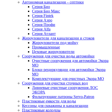
Автономная канализация – септики
Серия Био
Серия Био Макс
Серия Fintek
Серия Аэро
Серия Профи
Серия Alfa
Серия Атлант
Жироуловители для канализации и стоков
Жироуловители под мойку
Промышленные
Цеховые жироуловители
Сооружения для очистки воды автомойки
Очистные сооружения для автомойки Экора
МО
Блоки рециркуляции для автомойки Экора
МО
Комплектующие для очистных Экора МО
Сооружения для очистки сточных вод
Ливневые очистные сооружения ЛОС
ЭКОРА
Фильтрующие патроны Servo-Patron
Пластиковые емкости для воды
Кессоны для скважины и канализации
Пластиковые колодцы