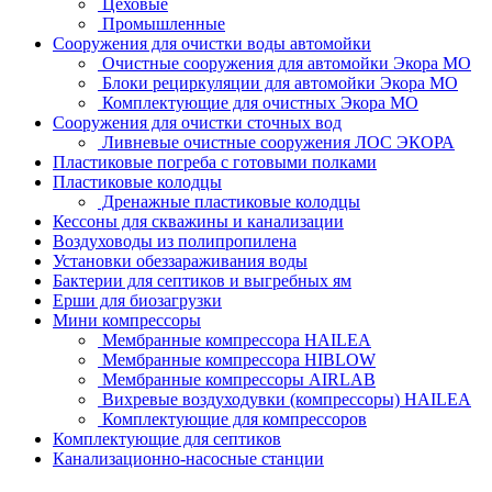
Цеховые
Промышленные
Сооружения для очистки воды автомойки
Очистные сооружения для автомойки Экора МО
Блоки рециркуляции для автомойки Экора МО
Комплектующие для очистных Экора МО
Сооружения для очистки сточных вод
Ливневые очистные сооружения ЛОС ЭКОРА
Пластиковые погреба с готовыми полками
Пластиковые колодцы
Дренажные пластиковые колодцы
Кессоны для скважины и канализации
Воздуховоды из полипропилена
Установки обеззараживания воды
Бактерии для септиков и выгребных ям
Ерши для биозагрузки
Мини компрессоры
Мембранные компрессора HAILEA
Мембранные компрессора HIBLOW
Мембранные компрессоры AIRLAB
Вихревые воздуходувки (компрессоры) HAILEA
Комплектующие для компрессоров
Комплектующие для септиков
Канализационно-насосные станции