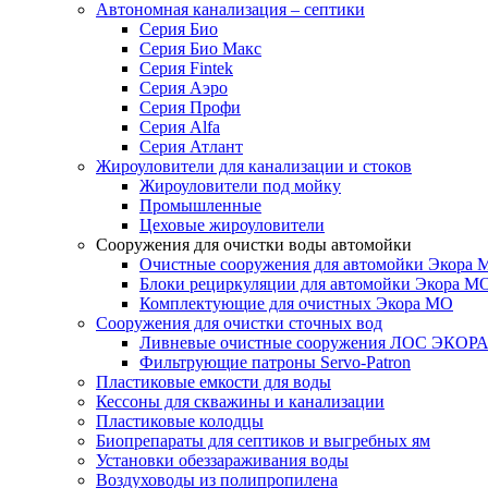
Автономная канализация – септики
Серия Био
Серия Био Макс
Серия Fintek
Серия Аэро
Серия Профи
Серия Alfa
Серия Атлант
Жироуловители для канализации и стоков
Жироуловители под мойку
Промышленные
Цеховые жироуловители
Сооружения для очистки воды автомойки
Очистные сооружения для автомойки Экора 
Блоки рециркуляции для автомойки Экора М
Комплектующие для очистных Экора МО
Сооружения для очистки сточных вод
Ливневые очистные сооружения ЛОС ЭКОР
Фильтрующие патроны Servo-Patron
Пластиковые емкости для воды
Кессоны для скважины и канализации
Пластиковые колодцы
Биопрепараты для септиков и выгребных ям
Установки обеззараживания воды
Воздуховоды из полипропилена