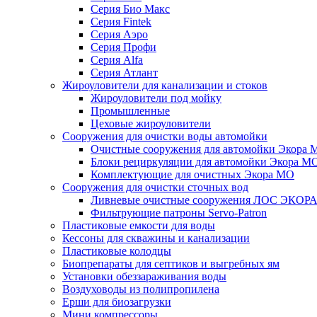
Серия Био Макс
Серия Fintek
Серия Аэро
Серия Профи
Серия Alfa
Серия Атлант
Жироуловители для канализации и стоков
Жироуловители под мойку
Промышленные
Цеховые жироуловители
Сооружения для очистки воды автомойки
Очистные сооружения для автомойки Экора 
Блоки рециркуляции для автомойки Экора М
Комплектующие для очистных Экора МО
Сооружения для очистки сточных вод
Ливневые очистные сооружения ЛОС ЭКОР
Фильтрующие патроны Servo-Patron
Пластиковые емкости для воды
Кессоны для скважины и канализации
Пластиковые колодцы
Биопрепараты для септиков и выгребных ям
Установки обеззараживания воды
Воздуховоды из полипропилена
Ерши для биозагрузки
Мини компрессоры