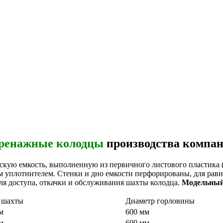
ренажные колодцы
производства компа
кую емкость, выполненную из первичного листового пластика (
м уплотнителем. Стенки и дно емкости перфорированы, для равн
ля доступа, откачки и обслуживания шахты колодца.
Модельный
 шахты
Диаметр горловины
м
600 мм
м
600 мм