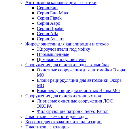
Автономная канализация – септики
Серия Био
Серия Био Макс
Серия Fintek
Серия Аэро
Серия Профи
Серия Alfa
Серия Атлант
Жироуловители для канализации и стоков
Жироуловители под мойку
Промышленные
Цеховые жироуловители
Сооружения для очистки воды автомойки
Очистные сооружения для автомойки Экора
МО
Блоки рециркуляции для автомойки Экора
МО
Комплектующие для очистных Экора МО
Сооружения для очистки сточных вод
Ливневые очистные сооружения ЛОС
ЭКОРА
Фильтрующие патроны Servo-Patron
Пластиковые емкости для воды
Кессоны для скважины и канализации
Пластиковые колодцы