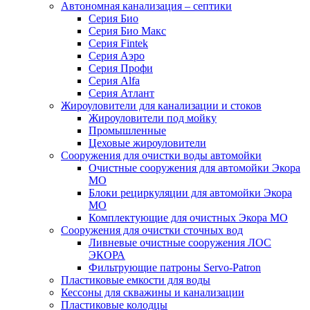
Автономная канализация – септики
Серия Био
Серия Био Макс
Серия Fintek
Серия Аэро
Серия Профи
Серия Alfa
Серия Атлант
Жироуловители для канализации и стоков
Жироуловители под мойку
Промышленные
Цеховые жироуловители
Сооружения для очистки воды автомойки
Очистные сооружения для автомойки Экора
МО
Блоки рециркуляции для автомойки Экора
МО
Комплектующие для очистных Экора МО
Сооружения для очистки сточных вод
Ливневые очистные сооружения ЛОС
ЭКОРА
Фильтрующие патроны Servo-Patron
Пластиковые емкости для воды
Кессоны для скважины и канализации
Пластиковые колодцы