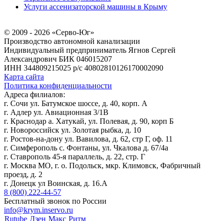
Услуги ассенизаторской машины в Крыму
© 2009 - 2026 «Серво-Юг»
Производство автономной канализации
Индивидуальный предприниматель Ягнов Сергей
Александрович
БИК 046015207
ИНН 344809215025
р/с 40802810126170002090
Карта сайта
Политика конфиденциальности
Адреса филиалов:
г. Сочи ул. Батумское шоссе, д. 40, корп. А
г. Адлер ул. Авиационная 3/1В
г. Краснодар а. Хатукай, ул. Полевая, д. 90, корп Б
г. Новороссийск ул. Золотая рыбка, д. 10
г. Ростов-на-дону ул. Вавилова, д. 62, стр Г, оф. 11
г. Симферополь с. Фонтаны, ул. Чкалова д. 67/4а
г. Ставрополь 45-я параллель, д. 22, стр. Г
г. Москва МО, г. о. Подольск, мкр. Климовск, Фабричный
проезд, д. 2
г. Донецк ул Воинская, д. 16.А
8 (800) 222-44-57
Бесплатный звонок по России
info@krym.inservo.ru
Rutube
Дзен
Макс
Ритм