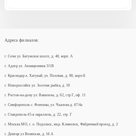
Адреса филиалов:
г. Сочи ул. Батумское шоссе, д. 40, корп. А
г. Адлер ул. Авиационная 3/1В
г. Краснодар а. Хатукай, ул. Полевая, д. 90, корп Б
г. Новороссийск ул. Золотая рыбка, д. 10
г. Ростов-на-дону ул. Вавилова, д. 62, стр Г, оф. 11
г. Симферополь с. Фонтаны, ул. Чкалова д. 67/4а
г. Ставрополь 45-я параллель, д. 22, стр. Г
г. Москва МО, г. о. Подольск, мкр. Климовск, Фабричный проезд, д. 2
г. Донецк ул Воинская, д. 16.А