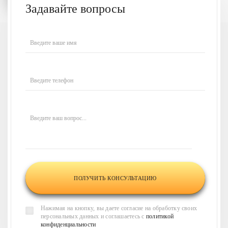
Задавайте вопросы
У вас есть вопросы
Введите ваше имя
или нужна наша
консультация?
Введите телефон
Напишите ваш вопрос,
и наши менеджеры
свяжутся
с вами в течение 30 минут
и
Введите ваш вопрос...
проконсультируют по всем
интересующим вас
вопросам
Нажимая на кнопку, вы даете согласие на обработку своих
персональных данных и соглашаетесь с
политикой
конфиденциальности