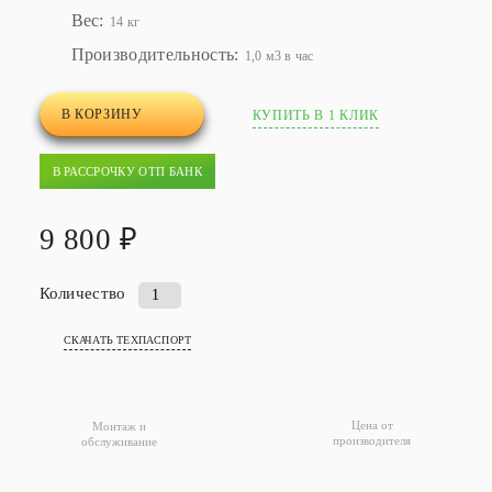
Вес:
14 кг
Производительность:
1,0 м3 в час
В КОРЗИНУ
КУПИТЬ В 1 КЛИК
В РАССРОЧКУ ОТП БАНК
9 800 ₽
Количество
Количество
товара
СКАЧАТЬ ТЕХПАСПОРТ
Жироуловитель
под
мойку
Серво-
Цена от
Монтаж и
производителя
обслуживание
Сток
1,0-