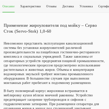
60
Описание
Характеристики
Отзывы
Доставка
Установка
Сертиф
Применение жироуловителя под мойку – Серво
Сток (Servo-Stok) 1,0-60
Невозможно представить эксплуатацию канализационной
системы без установки жироуловителей различной
производительности на пищеблоках гостинично-ресторанного
комплекса и социальных учреждений. Также зависимы от
сепараторных устройств предприятия пищевой промышленности,
где технологическим процессом предусмотрено использование
растительных и животных жиров. Объемы и концентрация
водожировых эмульсий требуют монтажа промышленного
оборудования. В большинстве случаев при выполнении
монтажных работ прибегают к подземному размещению.
В быту полимерный корпус жироловки встраивается в
меблировку кухни вблизи моечной раковины. Устройство
предотвращает засорение трубопроводов и сифонов с
гидравлическими затворами. При размещении сепаратора для
отсеивания жиров в нишах под столешницей учитывают