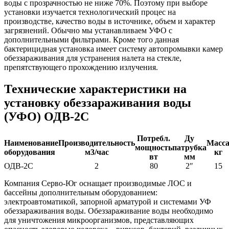
воды с прозрачностью не ниже 70%. Поэтому при выборе
установки изучается технологический процес на
производстве, качество воды в источнике, объем и характер
загрязнений. Обычно мы устанавливаем УФО с
дополнительными фильтрами. Кроме того данная
бактерицидная установка имеет систему автопромывки камер
обеззараживания для устранения налета на стекле,
препятствующего прохождению излучения.
Технические характеристики на
установку обеззараживания воды
(УФО) ОДВ-2С
Потребл.
Ду
Наименование
Производительность
Масс
мощность
патрубка
оборудования
м3/час
кг
вт
мм
ОДВ-2С
2
80
2″
15
Компания Серво-Юг оснащает производимые ЛОС и
бассейны дополнительным оборудованием:
электроавтоматикой, запорной арматурой и системами УФ
обеззараживания воды. Обеззараживание воды необходимо
для уничтожения микроорганизмов, представляющих