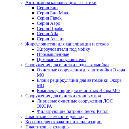
Автономная канализация – септики
Серия Био
Серия Био Макс
Серия Fintek
Серия Аэро
Серия Профи
Серия Alfa
Серия Атлант
Жироуловители для канализации и стоков
Жироуловители под мойку
Промышленные
Цеховые жироуловители
Сооружения для очистки воды автомойки
Очистные сооружения для автомойки Экора
МО
Блоки рециркуляции для автомойки Экора
МО
Комплектующие для очистных Экора МО
Сооружения для очистки сточных вод
Ливневые очистные сооружения ЛОС
ЭКОРА
Фильтрующие патроны Servo-Patron
Пластиковые емкости для воды
Кессоны для скважины и канализации
Пластиковые колодцы