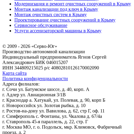
Модернизация и ремонт очистных сооружений в Крыму
Монтаж канализации под ключ в Крыму
Монтаж очистных систем в Крыму
Проектирование очистных сооружений в Крыму
Сервисное обслуживание
Услуги ассенизаторской машины в Крыму
© 2009 - 2026 «Серво-Юг»
Производство автономной канализации
Индивидуальный предприниматель Ягнов Сергей
Александрович
БИК 046015207
ИНН 344809215025
р/с 40802810126170002090
Карта сайта
Политика конфиденциальности
Адреса филиалов:
г. Сочи ул. Батумское шоссе, д. 40, корп. А
г. Адлер ул. Авиационная 3/1В
г. Краснодар а. Хатукай, ул. Полевая, д. 90, корп Б
г. Новороссийск ул. Золотая рыбка, д. 10
г. Ростов-на-дону ул. Вавилова, д. 62, стр Г, оф. 11
г. Симферополь с. Фонтаны, ул. Чкалова д. 67/4а
г. Ставрополь 45-я параллель, д. 22, стр. Г
г. Москва МО, г. о. Подольск, мкр. Климовск, Фабричный
проезд, д. 2